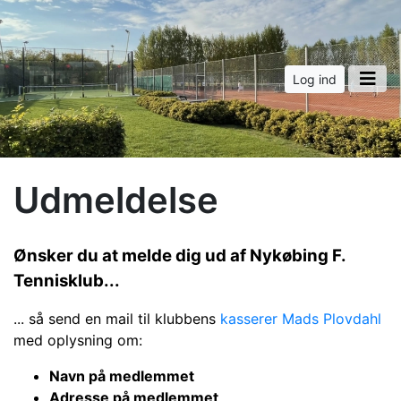
Log ind
Udmeldelse
Ønsker du at melde dig ud af Nykøbing F.
Tennisklub...
... så send en mail til klubbens
kasserer Mads Plovdahl
med oplysning om:
Navn på medlemmet
Adresse på medlemmet