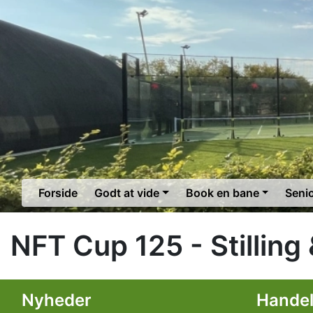
Forside
Godt at vide
Book en bane
Seni
NFT Cup 125 - Stilling
Nyheder
Hande