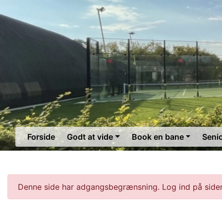
Forside
Godt at vide
Book en bane
Seni
Denne side har adgangsbegrænsning. Log ind på siden