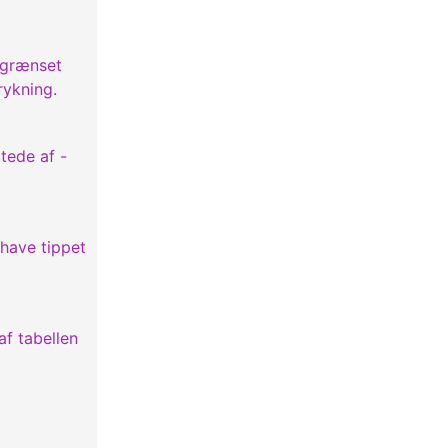
egrænset
rykning.
tede af -
 have tippet
af tabellen