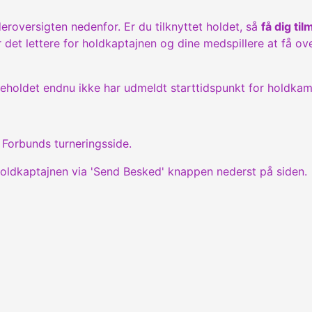
eroversigten nedenfor. Er du tilknyttet holdet, så
få dig til
 det lettere for holdkaptajnen og dine medspillere at få ov
mmeholdet endnu ikke har udmeldt starttidspunkt for holdka
Forbunds turneringsside.
 i holdkaptajnen via 'Send Besked' knappen nederst på siden.