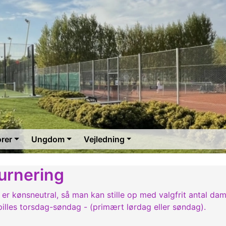
orer
Ungdom
Vejledning
urnering
 er kønsneutral, så man kan stille op med valgfrit antal d
pilles torsdag-søndag - (primært lørdag eller søndag).