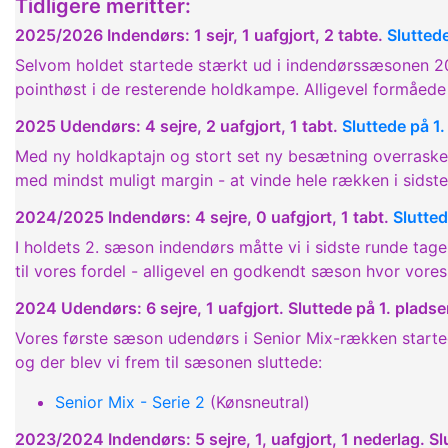
Tidligere meritter:
2025/2026 Indendørs: 1 sejr, 1 uafgjort, 2 tabte.
Slutted
Selvom holdet startede stærkt ud i indendørssæsonen 
pointhøst i de resterende holdkampe. Alligevel formåede
2025 Udendørs: 4 sejre, 2 uafgjort, 1 tabt.
Sluttede på 1
Med ny holdkaptajn og stort set ny besætning overraskede
med mindst muligt margin - at vinde hele rækken i sidste
2024/2025 Indendørs: 4 sejre, 0 uafgjort, 1 tabt.
Slutted
I holdets 2. sæson indendørs måtte vi i sidste runde tag
til vores fordel - alligevel en godkendt sæson hvor vore
2024 Udendørs: 6 sejre, 1 uafgjort. Sluttede på 1. pladse
Vores første sæson udendørs i Senior Mix-rækken startede
og der blev vi frem til sæsonen sluttede:
Senior Mix - Serie 2
(Kønsneutral)
2023/2024 Indendørs: 5 sejre, 1, uafgjort, 1 nederlag. Sl