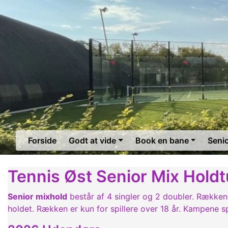
Forside
Godt at vide
Book en bane
Seni
Tennis Øst Senior Mix Holdt
Senior mixhold
består af 4 singler og 2 doubler. Rækken
holdet. Rækken er kun for spillere over 18 år. Kampene s