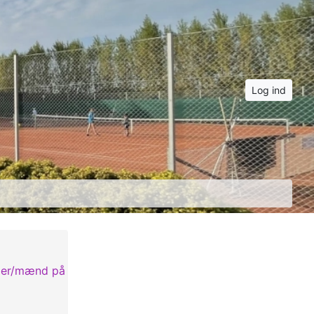
Log ind
amer/mænd på