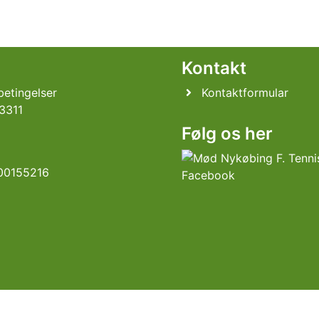
l
Kontakt
etingelser
Kontaktformular
3311
Følg os her
00155216