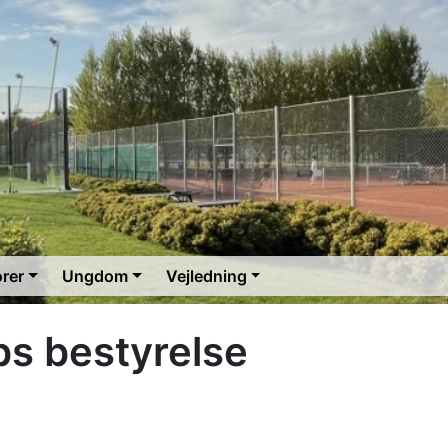
orer
Ungdom
Vejledning
bs bestyrelse