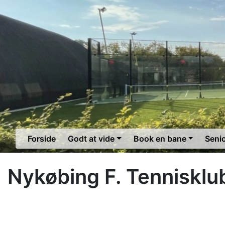
Forside
Godt at vide
Book en bane
Seni
Nykøbing F. Tennisklu