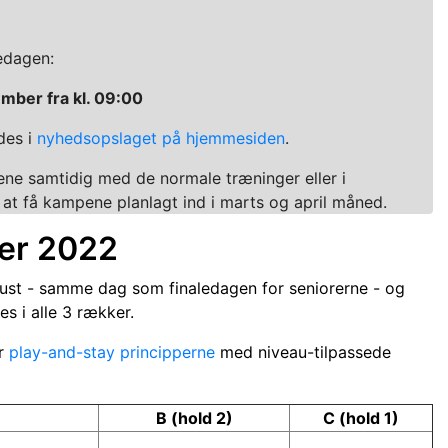
ledagen:
ember fra kl. 09:00
des i
nyhedsopslaget på hjemmesiden
.
ene samtidig med de normale træninger eller i
t at få kampene planlagt ind i marts og april måned.
rer 2022
ust - samme dag som finaledagen for seniorerne - og
es i alle 3 rækker.
er
play-and-stay principperne
med niveau-tilpassede
B (hold 2)
C (hold 1)