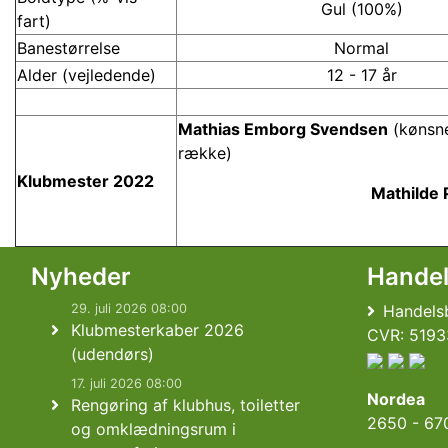
Gul (100%)
fart)
Banestørrelse
Normal
Alder (vejledende)
12 - 17 år
Mathias Emborg Svendsen
(kønsne
række)
Klubmester 2022
Mathilde 
Nyheder
Hande
29. juli 2026 08:00
Handelsb
Klubmesterkaber 2026
CVR: 5193
(udendørs)
17. juli 2026 08:00
Nordea
Rengøring af klubhus, toiletter
2650 - 67
og omklædningsrum i