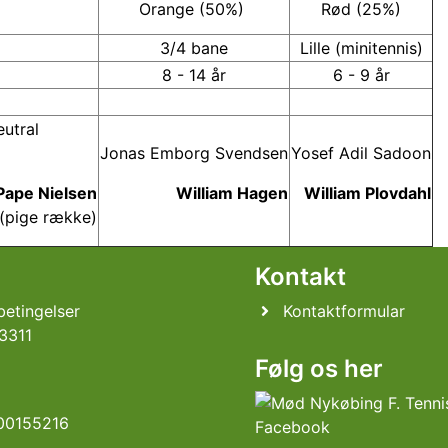
Orange (50%)
Rød (25%)
3/4 bane
Lille (minitennis)
8 - 14 år
6 - 9 år
utral
Jonas Emborg Svendsen
Yosef Adil Sadoon
Pape Nielsen
William Hagen
William Plovdahl
(pige række)
l
Kontakt
etingelser
Kontaktformular
3311
Følg os her
00155216