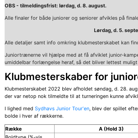
OBS - tilmeldingsfrist: lørdag, d. 8. august.
Alle finaler for både juniorer og seniorer afvikles på fina
Lørdag, d. 5. sept
Alle detaljer samt info omkring klubmesterskabet kan fin
Juniortrænerne vil hjælpe med at få afviklet junior-kamp
umiddelbar forlængelse heraf, så det bliver lettest mulig
Klubmesterskaber for junio
Klubmesterskabet 2022 blev afholdet søndag, d. 28. aug
der var netop nok tilmeldte til at turneringen kunne afvikl
I lighed med
Sydhavs Junior Tour'en
, blev der spillet eft
bolde i hver af rækkerne.
Række
A (Hold 3)
Boldtype (%-vis